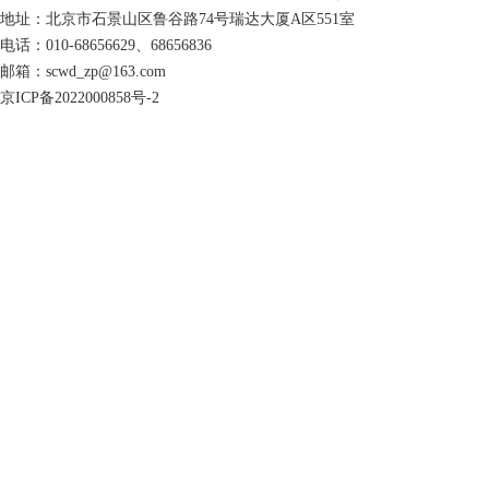
地址：北京市石景山区鲁谷路74号瑞达大厦A区551室
电话：010-68656629、68656836
邮箱：scwd_zp@163.com
京ICP备2022000858号-2