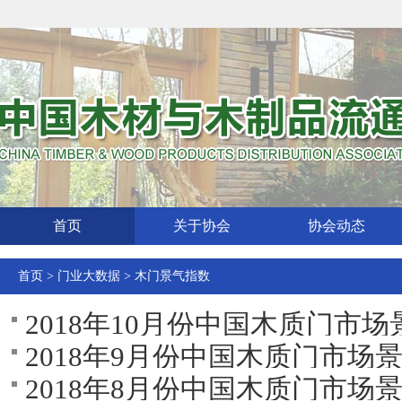
首页
关于协会
协会动态
首页
>
门业大数据
>
木门景气指数
2018年10月份中国木质门市场
2018年9月份中国木质门市场
2018年8月份中国木质门市场