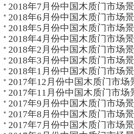
2018年7月份中国木质门市场
2018年6月份中国木质门市场
2018年5月份中国木质门市场
2018年4月份中国木质门市场
2018年2月份中国木质门市场
2018年3月份中国木质门市场
2018年1月份中国木质门市场
2017年12月份中国木质门市场
2017年11月份中国木质门市场
2017年9月份中国木质门市场景
2017年8月份中国木质门市场景
2017年7月份中国木质门市场景