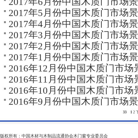
2017年6月份中国木质门市场景
2017年5月份中国木质门市场
2017年4月份中国木质门市场景
2017年3月份中国木质门市场景
2017年2月份中国木质门市场
2017年1月份中国木质门市场
2016年12月份中国木质门市场
2016年11月份中国木质门市场
2016年10月份中国木质门市场
2016年9月份中国木质门市场
33
1
2
版权所有：中国木材与木制品流通协会木门窗专业委员会