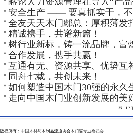
略论人力资源管理在导入“产品
安全生产 ―― 要真抓实干，不
全友天天木门鄢总：厚积薄发
精诚携手，共谱新篇！
树行业新标，铸一流品牌，富
合作发展，携手共赢！
互通有无、资源共享、优势互
同舟七载，共创未来！
天更好！
如何塑造中国木门30强的永久
走向中国木门业创新发展的美
35
1
2
版权所有：中国木材与木制品流通协会木门窗专业委员会