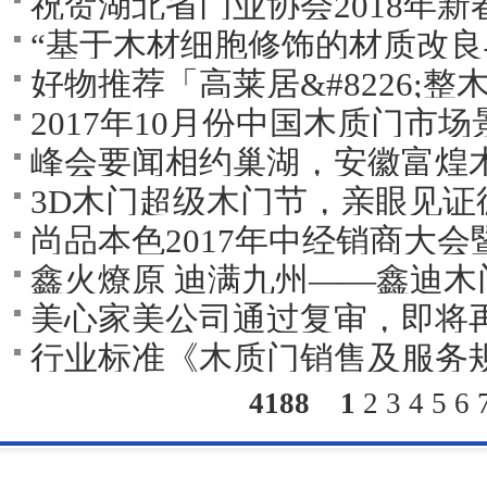
祝贺湖北省门业协会2018年
“基于木材细胞修饰的材质改良与
好物推荐「高莱居&#8226;整
度国家科技进步奖二等奖
2017年10月份中国木质门市场
峰会要闻相约巢湖，安徽富煌
3D木门超级木门节，亲眼见证
业家峰会
尚品本色2017年中经销商大
鑫火燎原 迪满九州――鑫迪木
美心家美公司通过复审，即将
召开
行业标准《木质门销售及服务规
称号
4188
1
2
3
4
5
6