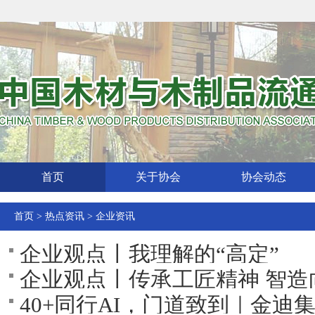
首页
关于协会
协会动态
首页
>
热点资讯
>
企业资讯
企业观点丨我理解的“高定”
企业观点丨传承工匠精神 智造
40+同行AI，门道致到｜金迪