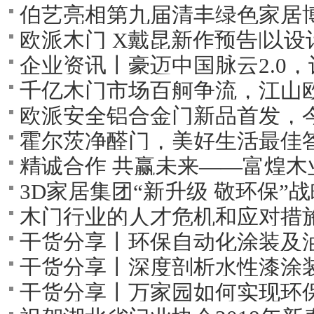
伯艺亮相第九届清丰绿色家居
圆满落幕！
欧派木门 X戴昆新作预告|以
企业资讯丨豪迈中国脉云2.0
千亿木门市场百舸争流，江山
欧派安全铝合金门新品首发，
企业优势
霍尔茨净醛门，美好生活最佳
精诚合作 共赢未来――富煌
3D家居集团“新升级 敬环保”
木门行业的人才危机和应对措
干货分享丨环保自动化涂装及
干货分享丨深度剖析水性漆涂
干货分享丨万家园如何实现环