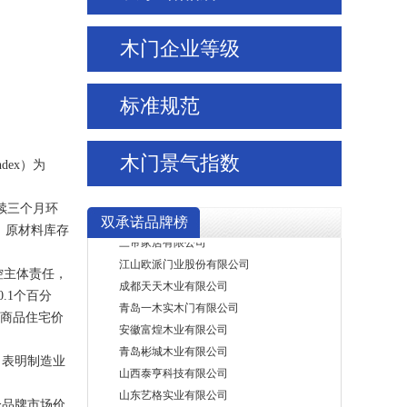
山东万家园木业有限公司
重庆星星套装门(集团)有限责任公司
木门企业等级
浙江金迪门业有限公司
山东鑫迪家居装饰有限公司
重庆美心家美木业有限公司
标准规范
山西孟氏实业有限公司
黑龙江三和木业(集团)有限公司
木门景气指数
北京霍尔茨门业股份有限公司
dex）为
福建省长胜整木家居有限公司
湖北千川门窗有限公司
续三个月环
双承诺品牌榜
三帝家居有限公司
，原材料库存
江山欧派门业股份有限公司
成都天天木业有限公司
控主体责任，
青岛一木实木门有限公司
.1个百分
安徽富煌木业有限公司
建商品住宅价
青岛彬城木业有限公司
山西泰亨科技有限公司
，表明制造业
山东艺格实业有限公司
山东洪涛艺创科技股份有限公司
分品牌市场价