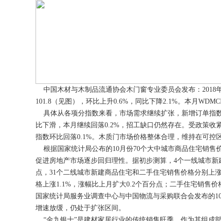
中国木材与木制品流通协会木门窗专业委员会发布：2018年10月份中国木
101.8（见图），环比上升0.6%，同比下降2.1%。本月WD
具体从各项分指数来看，市场需求继续扩张，新增订单指数和
比下滑，本月继续回落0.2%，招工缺口仍然存在。受政策收
指数环比回落0.1%。木质门市场价格整体合理，维持在可控
根据国家统计局公布的10月份70个大中城市商品住宅销售
促进房地产市场逐步回归理性。据初步测算，4个一线城市新建
点，31个二线城市新建商品住宅和二手住宅销售价格分别上涨1.
格上涨1.1%，涨幅比上月扩大0.2个百分点；二手住宅销售价格
国家统计局服务业调查中心与中国物流与采购联合会发布的10月
增速放缓，仍处于扩张区间。
“金九银十”是建材家居行业的传统销售旺季，作为其组成部