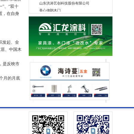
美心偙朗木门
”、“双十
湖北永和安门业有限公司
置，在自身
秦皇岛和玺木业有限公司
宁波材源帝木业有限公司
湖北柯尚木业有限公司
肇庆市现代筑美家居有限公司
组织发起、全
北京伯艺创展木业有限公司
家居、中国木
苏州市固友木业有限公司
四川峨眉山龙马木业有限公司
，是反映市
北京龙鼎基业工贸有限公司
廊坊华日家具股份有限公司
个月的月底
东莞宏利木品厂有限公司
德华兔宝宝装饰新材股份有限公司
山东德泰木业有限公司
浙江关亨木业有限公司
浙江开洋木业有限公司
吉林兄弟木业有限公司
北京建铭恒达装饰材料有限公司