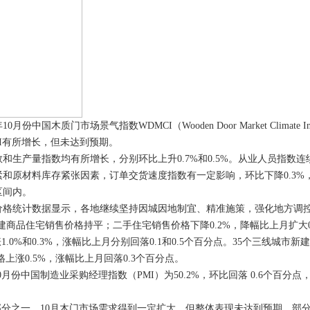
质门市场景气指数WDMCI（Wooden Door Market Climate In
MCI有所增长，但未达到预期。
生产量指数均有所增长，分别环比上升0.7%和0.5%。从业人员指数连
紧和原材料库存紧张因素，订单交货速度指数有一定影响，环比下降0.3%
区间内。
价格统计数据显示，各地继续坚持因城因地制宜、精准施策，强化地方调
商品住宅销售价格持平；二手住宅销售价格下降0.2%，降幅比上月扩大0
0%和0.3%，涨幅比上月分别回落0.1和0.5个百分点。35个三线城市新
上涨0.5%，涨幅比上月回落0.3个百分点。
份中国制造业采购经理指数（PMI）为50.2%，环比回落 0.6个百分点
分之一，10月木门市场需求得到一定扩大，但整体表现未达到预期，部