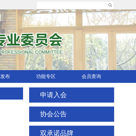
威发布
功能专区
会员查询
申请入会
协会公告
广东润成创展木业有限公司
梦天家居集团股份有限公司
双承诺品牌
北京闼闼同创工贸有限公司