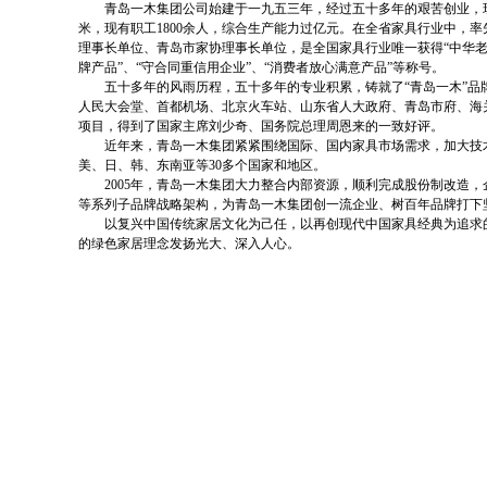
青岛一木集团公司始建于一九五三年，经过五十多年的艰苦创业，
米，现有职工
1800
余人，综合生产能力过亿元。在全省家具行业中，率
理事长单位、青岛市家协理事长单位，是全国家具行业唯一获得“中华老字
牌产品”、“守合同重信用企业”、“消费者放心满意产品”等称号。
五十多年的风雨历程，五十多年的专业积累，铸就了“青岛一木”
人民大会堂、首都机场、北京火车站、山东省人大政府、青岛市府、海
项目，得到了国家主席刘少奇、国务院总理周恩来的一致好评。
近年来，青岛一木集团紧紧围绕国际、国内家具市场需求，加大技
美、日、韩、东南亚等
30
多个国家和地区。
2005
年，青岛一木集团大力整合内部资源，顺利完成股份制改造，企
等系列子品牌战略架构，为青岛一木集团创一流企业、树百年品牌打下
以复兴中国传统家居文化为己任，以再创现代中国家具经典为追求
的绿色家居理念发扬光大、深入人心。