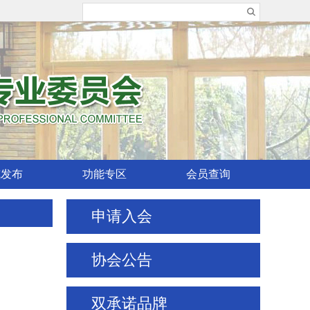
威发布
功能专区
会员查询
申请入会
协会公告
双承诺品牌
广东润成创展木业有限公司