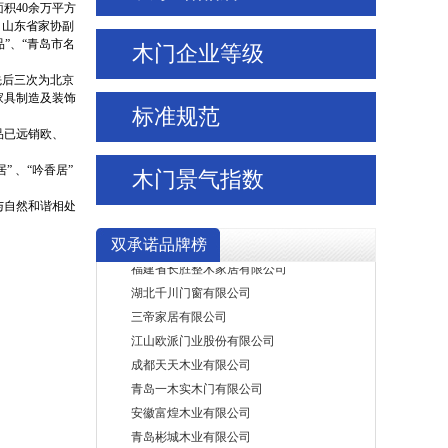
面积
40
余万平方
梦天家居集团股份有限公司
、山东省家协副
北京闼闼同创工贸有限公司
”、“青岛市名
木门企业等级
山东万家园木业有限公司
先后三次为北京
重庆星星套装门(集团)有限责任公司
家具制造及装饰
浙江金迪门业有限公司
标准规范
品已远销欧、
山东鑫迪家居装饰有限公司
重庆美心家美木业有限公司
居”
、“吟香居”
木门景气指数
山西孟氏实业有限公司
与自然和谐相处
黑龙江三和木业(集团)有限公司
北京霍尔茨门业股份有限公司
双承诺品牌榜
福建省长胜整木家居有限公司
湖北千川门窗有限公司
三帝家居有限公司
江山欧派门业股份有限公司
成都天天木业有限公司
青岛一木实木门有限公司
安徽富煌木业有限公司
青岛彬城木业有限公司
山西泰亨科技有限公司