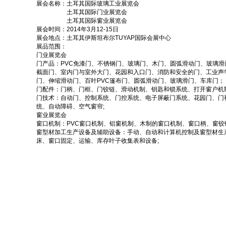
展会名称：土耳其国际玻璃工业展览会
土耳其国际门业展览会
土耳其国际窗业展览会
展会时间：2014年3月12-15日
展会地点：土耳其伊斯坦布尔TUYAP国际会展中心
展品范围：
门业展览会
门产品：PVC免漆门、不锈钢门、玻璃门、木门、圆弧滑动门、玻璃
截面门、室内门与室外大门、花园和入口门、消防和安全的门、工业声
门、伸缩滑动门、百叶PVC篷布门、圆弧滑动门、玻璃滑门、车库门；
门配件：门柄、门框、门铰链、滑动机制、钥匙和锁系统、打开窗户机
门技术：自动门、控制系统、门控系统、电子屏蔽门系统、花园门、门
统、自动障碍、空气窗帘;
窗业展览会
窗口机制：PVC窗口机制、铝窗机制、木制的窗口机制、窗口柄、窗铰
窗型材加工生产设备及辅助设备：手动、自动和计算机控制及窗型材生产
床、窗口固定、运输、库存叶子收集表和设备;