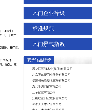
木门企业等级
广东润成创展木业有限公司
梦天家居集团股份有限公司
北京闼闼同创工贸有限公司
标准规范
山东万家园木业有限公司
门、加载门、
室门、冷藏室
重庆星星套装门(集团)有限责任公司
浙江金迪门业有限公司
木门景气指数
山东鑫迪家居装饰有限公司
探测器、栅门系
重庆美心家美木业有限公司
山西孟氏实业有限公司
双承诺品牌榜
口的配件;
刀、抛光、镗
黑龙江三和木业(集团)有限公司
北京霍尔茨门业股份有限公司
福建省长胜整木家居有限公司
湖北千川门窗有限公司
三帝家居有限公司
江山欧派门业股份有限公司
成都天天木业有限公司
青岛一木实木门有限公司