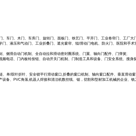
滑门、车门、木门、车库门、旋转门、面板门、铁艺门、平开门、工业卷帘门、工厂大
学门、液压和气动门、工业折叠门、遮光窗帘、辊/滑动门电机、防火门、医院和手术
制、侧滑自动门机制、全自动拉和滑动密封圈系统、门翼、轴向门配件、门弹簧;
视频电话、门内板铃按钮、自动开关门机制、门制造工具和设备、门安全系统、搜身
链、单/双叶折叶、安全锁平行滑动窗口,折叠的窗口机制、轴向窗口配件、垂直滑动窗
设备、PVC角落,机器人焊接和清洁机数控线、锯，切割和型材加工机械的企业、铣