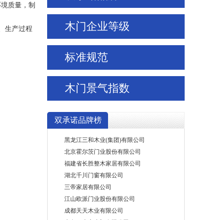
环境质量，制
木门企业等级
广东润成创展木业有限公司
、生产过程
梦天家居集团股份有限公司
北京闼闼同创工贸有限公司
标准规范
山东万家园木业有限公司
重庆星星套装门(集团)有限责任公司
浙江金迪门业有限公司
木门景气指数
山东鑫迪家居装饰有限公司
重庆美心家美木业有限公司
双承诺品牌榜
山西孟氏实业有限公司
黑龙江三和木业(集团)有限公司
北京霍尔茨门业股份有限公司
福建省长胜整木家居有限公司
湖北千川门窗有限公司
三帝家居有限公司
江山欧派门业股份有限公司
成都天天木业有限公司
青岛一木实木门有限公司